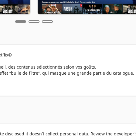
flix©

ueil, des contenus sélectionnés selon vos goûts.

effet “bulle de filtre”, qui masque une grande partie du catalogue.

gestions limitées et explorez en profondeur les films et séries cach
 l’ensemble des catégories disponibles et accédez à encore plus de 
 icône

te disclosed it doesn't collect personal data. Review the developer'