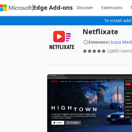
Edge Add-ons
Discover
Extensions
To install add
Netflixate
Extension
|
Icaza Med
(2)
665 Users