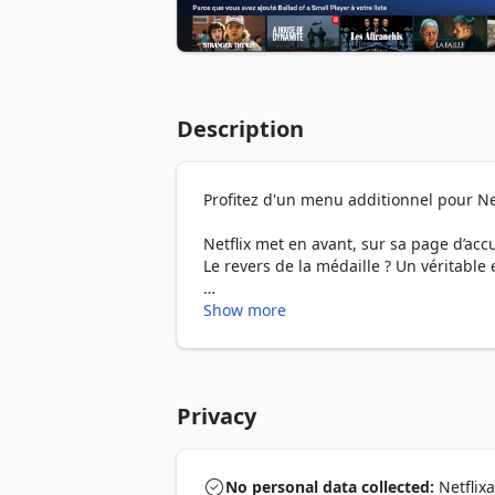
Description
Profitez d'un menu additionnel pour Net
Netflix met en avant, sur sa page d’acc
Le revers de la médaille ? Un véritable 
Avec Netflixate, libérez-vous de ces sug
Show more
dans les tréfonds de Netflix. Parcourez
contenus en un seul clic.

Fonctionnalités

Privacy
🔍 Recherche

- Barre de recherche en temps réel avec
No personal data collected:
Netflixa