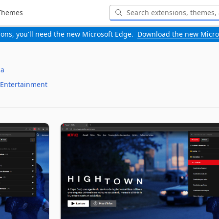
Themes
-ons, you'll need the new Microsoft Edge.
Download the new Micro
ia
Entertainment