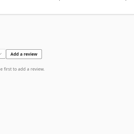
tégories

n (Action, Anime, Comédies, etc.)

Add a review
r des favoris

 first to add a review.
s

oire
