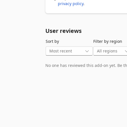
- Filtre instantané sur toutes les 248 ca
privacy policy
.
📁 Organisation par sections

- 15 sections thématiques avec accordéo
User reviews
- Compteur de catégories par section

Sort by
Filter by region
⭐ Système de favoris

- Cliquez sur l'étoile pour ajouter/retire
- Section dédiée en haut de la liste

No one has reviewed this add-on yet. Be the
- Persistance des favoris

📊 Statistiques d'utilisation

- Compteur de clics par catégorie

- Top 10 des catégories les plus utilisée
- Total de clics affiché

🎲 Catégorie surprise

- Bouton pour ouvrir une catégorie aléat