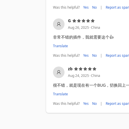
Was this helpful?
|
Yes
No
Report as spa
G
.
Aug 26, 2025
China
非常不错的插件，我就需要这个👍
Translate
Was this helpful?
|
Yes
No
Report as spa
zb
.
Aug 24, 2025
China
很不错，就是现在有一个BUG，切换回上
Translate
Was this helpful?
|
Yes
No
Report as spa