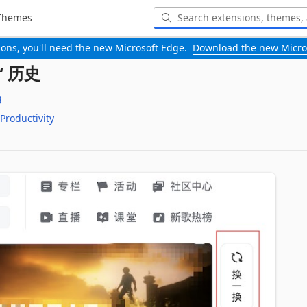
Themes
-ons, you'll need the new Microsoft Edge.
Download the new Micro
换“ 历史
g
Productivity