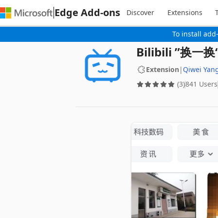
Edge Add-ons
Discover
Extensions
To install add
Bilibili ”换一
Extension
|
Qiwei Yan
(3)
841 Users