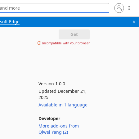
soft Edge
✕
Get
Incompatible with your browser
Version 1.0.0
Updated December 21,
2025
Available in 1 language
Developer
More add-ons from
Qiwei Yang (2)