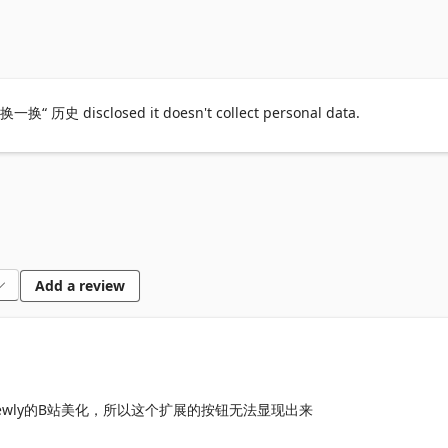
"时自动保存当前页面的推荐视频列表

左右箭头按钮（← →），支持前进后退浏览历史推荐

本地，保护用户隐私

原生界面保持一致

 ”换一换“ 历史 disclosed it doesn't collect personal data.
到感兴趣的视频，但又想继续刷新寻找更多内容时，这个扩展可以帮你轻松回到
浏览推荐内容时的痛点 - 无法回到之前刷新过的推荐页面。
Add a review
ewly的B站美化，所以这个扩展的按钮无法显现出来