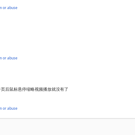
m or abuse
m or abuse
一页后鼠标悬停缩略视频播放就没有了
m or abuse