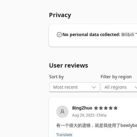
1. 自动保存推荐历史 - 每次点击"换一换
2. 历史导航 - 在"换一换"按钮附近添加
Privacy
3. 本地存储 - 所有历史记录存储在浏览器
4. 无缝集成 - 导航按钮样式与 Bilibili 
适用场景：

No personal data collected:
Bilibili
当你在 Bilibili 首页刷新推荐时看
荐列表，不再错过任何精彩内容。

User reviews
这个扩展完美解决了 Bilibili 用户在
Sort by
Filter by region
BingZhuo
.
Aug 29, 2025
China
有一个很大的遗憾，就是我使用了bewlyb
Translate