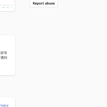
Report abuse
内容等
时遇到
能力，
索、可
rivacy