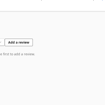
Add a review
 first to add a review.