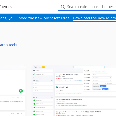
Themes
-ons, you'll need the new Microsoft Edge.
Download the new Micro
arch tools