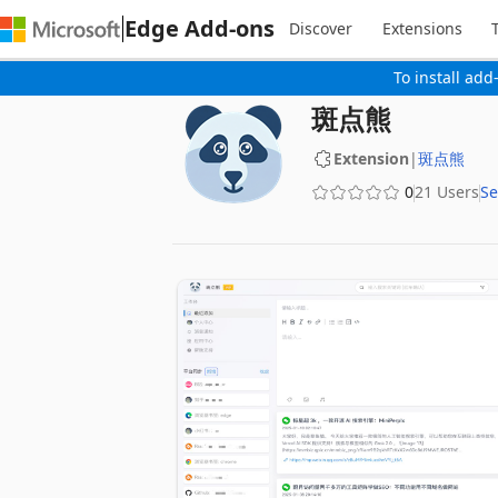
Edge Add-ons
Discover
Extensions
To install add
斑点熊
Extension
|
斑点熊
0
21 Users
Se