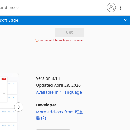
soft Edge
✕
Get
Incompatible with your browser
Version 3.1.1
Updated April 28, 2026
Available in 1 language
Developer
More add-ons from 斑点
熊 (2)